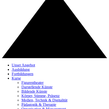
Unser Angebot
Ausbildung
Fortbildungen
Kurse
Figurentheater
Darstellende Künste
Bildende Künste
Körper, Stimme, Präsenz
Medien, Technik & Digitalität
Pädagogik & Therapie
Organisation & Management