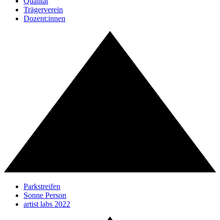
Qualität
Trägerverein
Dozent:innen
Parkstreifen
Sonne Person
artist labs 2022