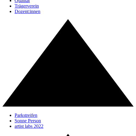
Qualität
Trägerverein
Dozent:innen
Parkstreifen
Sonne Person
artist labs 2022