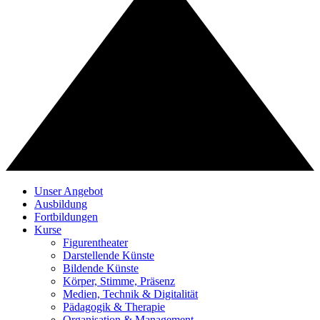
Unser Angebot
Ausbildung
Fortbildungen
Kurse
Figurentheater
Darstellende Künste
Bildende Künste
Körper, Stimme, Präsenz
Medien, Technik & Digitalität
Pädagogik & Therapie
Organisation & Management