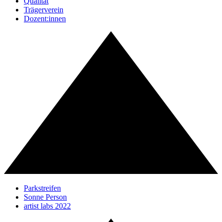
Qualität
Trägerverein
Dozent:innen
Parkstreifen
Sonne Person
artist labs 2022