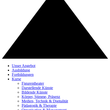
Unser Angebot
Ausbildung
Fortbildungen
Kurse
Figurentheater
Darstellende Künste
Bildende Künste
Körper, Stimme, Präsenz
Medien, Technik & Digitalität
Pädagogik & Therapie
Organisation & Management