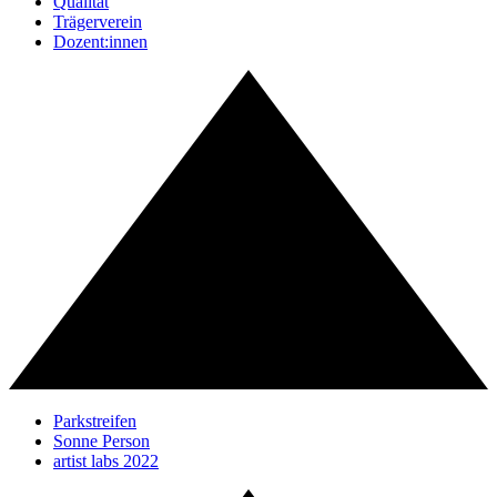
Qualität
Trägerverein
Dozent:innen
Parkstreifen
Sonne Person
artist labs 2022