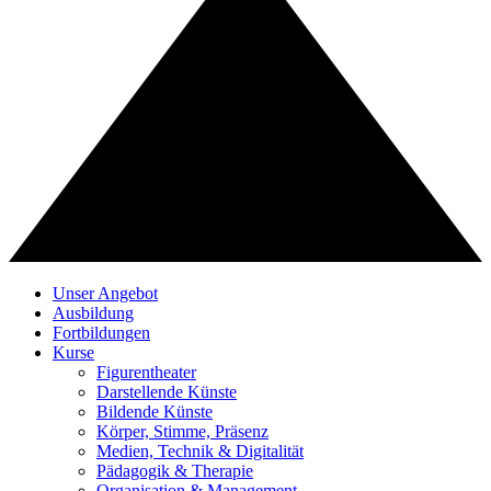
Unser Angebot
Ausbildung
Fortbildungen
Kurse
Figurentheater
Darstellende Künste
Bildende Künste
Körper, Stimme, Präsenz
Medien, Technik & Digitalität
Pädagogik & Therapie
Organisation & Management