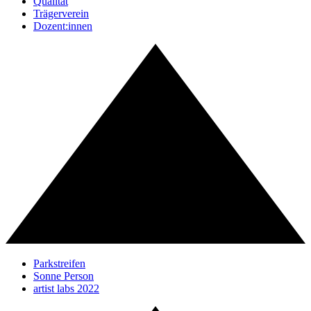
Qualität
Trägerverein
Dozent:innen
Parkstreifen
Sonne Person
artist labs 2022