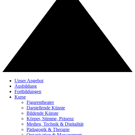
Unser Angebot
Ausbildung
Fortbildungen
Kurse
Figurentheater
Darstellende Künste
Bildende Künste
Körper, Stimme, Präsenz
Medien, Technik & Digitalität
Pädagogik & Therapie
Organisation & Management