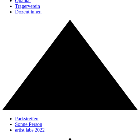
Qualität
Trägerverein
Dozent:innen
Parkstreifen
Sonne Person
artist labs 2022