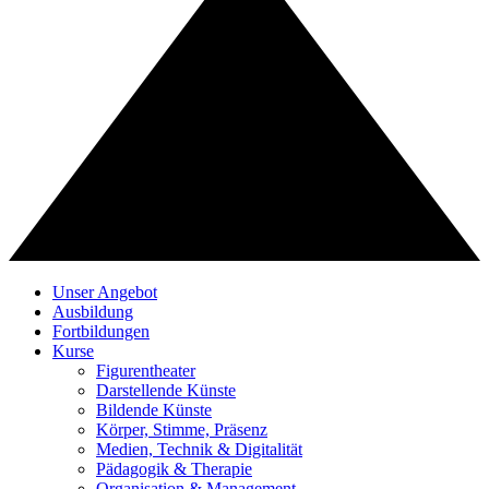
Unser Angebot
Ausbildung
Fortbildungen
Kurse
Figurentheater
Darstellende Künste
Bildende Künste
Körper, Stimme, Präsenz
Medien, Technik & Digitalität
Pädagogik & Therapie
Organisation & Management