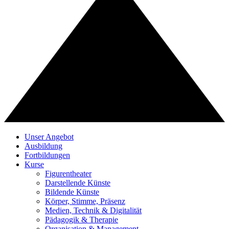
Unser Angebot
Ausbildung
Fortbildungen
Kurse
Figurentheater
Darstellende Künste
Bildende Künste
Körper, Stimme, Präsenz
Medien, Technik & Digitalität
Pädagogik & Therapie
Organisation & Management