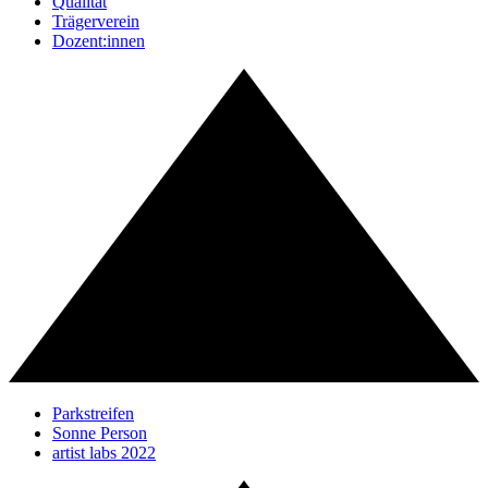
Qualität
Trägerverein
Dozent:innen
Parkstreifen
Sonne Person
artist labs 2022