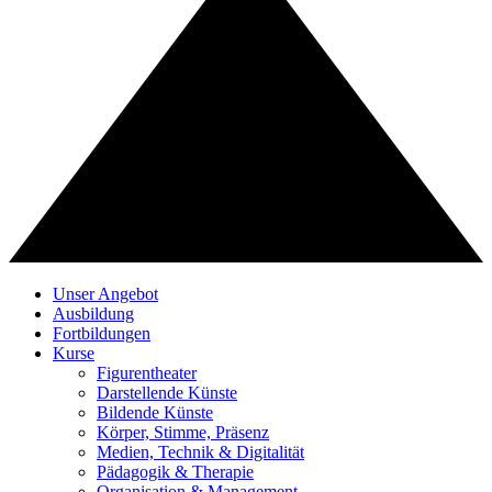
Unser Angebot
Ausbildung
Fortbildungen
Kurse
Figurentheater
Darstellende Künste
Bildende Künste
Körper, Stimme, Präsenz
Medien, Technik & Digitalität
Pädagogik & Therapie
Organisation & Management