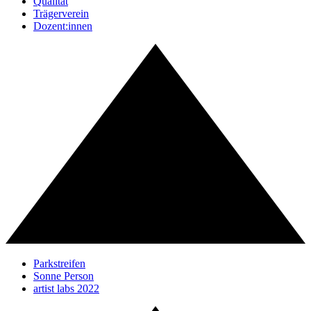
Qualität
Trägerverein
Dozent:innen
Parkstreifen
Sonne Person
artist labs 2022