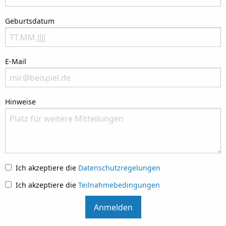
Bitte nenne Deine Telefonnummer
Geburtsdatum
Bitte nenne Dein Geburtsdatum
E-Mail
Bitte nenne Deine E-Mail-Anschrift. Wir geben Deine Daten nicht an Dritte weit
Hinweise
Please let us know what we can do to assist you.
Ich akzeptiere die
Datenschutzregelungen
Ich akzeptiere die
Teilnahmebedingungen
Anmelden