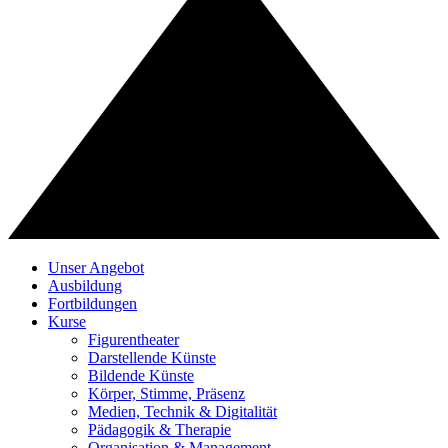
Unser Angebot
Ausbildung
Fortbildungen
Kurse
Figurentheater
Darstellende Künste
Bildende Künste
Körper, Stimme, Präsenz
Medien, Technik & Digitalität
Pädagogik & Therapie
Organisation & Management