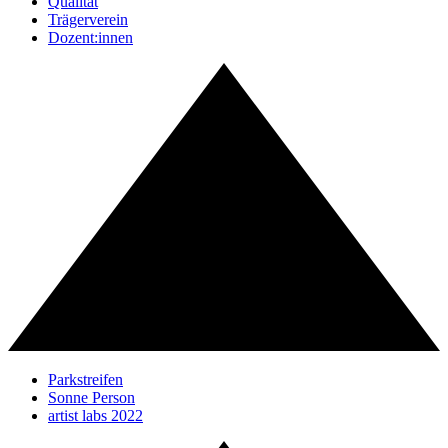
Qualität
Trägerverein
Dozent:innen
Parkstreifen
Sonne Person
artist labs 2022